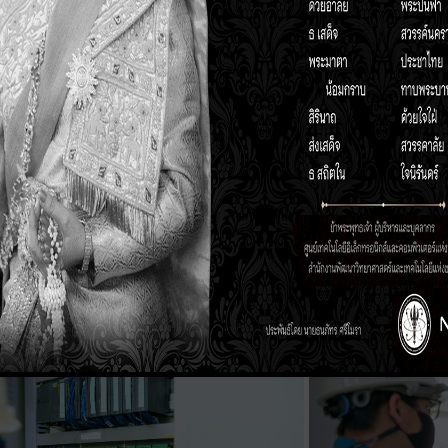
่มบริษัทในเครือ PPG (Poonphol Group) ได้แก่ บริษัท SMS Corpora
arch โดย คุณณัฐชัย หวั่งหลี Managing director และทีมบริหาร จาก 
ามท้าทายในกระบวนการผลิต และข้อเสนอแนะที่มีต่อโครงการฯ พร้อม
พ (CPS) ดร.ชาลี วรกุลพิพัฒน์ หัวหน้าทีมวิจัยความมั่นคงปลอดภัย
สนุนการวิจัยและพัฒนา และทีมงานโครงการ IDA Platform ร่วมรับโจท
เทค สวทช. และบริการของศูนย์นวัตกรรมการผลิตยั่งยืน (SMC) ที่
ุตสากรรม การพัฒนาบุคลากร ที่ปรึกษาด้านการใช้เทคโนโลยี แหล่งทุ
ทคโนโลยีที่เฉพาะเจาะจงกับแต่ละโจทย์ของอุตสาหกรรม โดย SMC มี