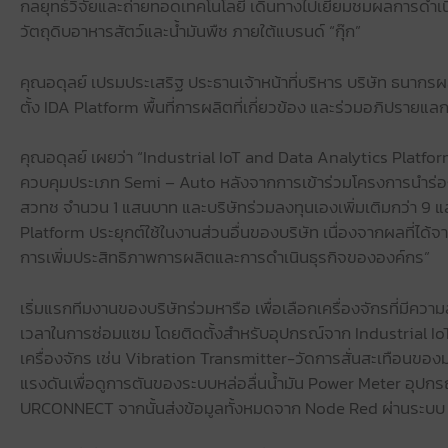
กลยุทธ์วิจัยและถ่ายทอดเทคโนโลยี เดินทางไปเยี่ยมชมผลการดำเนิน
วัตถุดิบอาหารสัตว์และน้ำมันพืช ภายใต้แบรนด์ “กุ๊ก”
คุณอดุลย์ เปรมประเสริฐ ประธานเจ้าหน้าที่บริหาร บริษัท ธนากรผล
ตั้ง IDA Platform พื้นที่การผลิตที่เกี่ยวข้อง และร่วมอภิปรา
คุณอดุลย์ เผยว่า “Industrial IoT and Data Analytics Platfo
ควบคุมประเภท Semi – Auto หลังจากการเข้าร่วมโครงการนำร่อง
สวทช จำนวน 1 แสนบาท และบริษัทร่วมลงทุนเองเพิ่มเติมกว่า 9 แ
Platform ประยุกต์ใช้ในงานส่วนอื่นของบริษัท เนื่องจากผลที่ไ
การเพิ่มประสิทธิภาพการผลิตและการดำเนินธุรกิจขององค์กร”
เริ่มแรกทีมงานของบริษัทร่วมหารือ เพื่อเลือกเครื่องจักรที่มีค
เวลาในการซ่อมแซม โดยติดตั้งสำหรับอุปกรณ์จาก Industrial 
เครื่องจักร เช่น Vibration Transmitter-วัดการสั่นสะเทือน
แรงดันเพื่อดูการตันของระบบหล่อลื่นน้ำมัน Power Meter อุปกรณ์
URCONNECT จากนั้นส่งข้อมูลทั้งหมดจาก Node Red ผ่านระบบ In