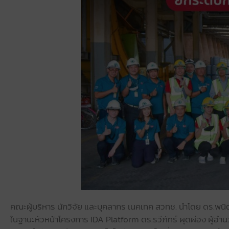
คณะผู้บริหาร นักวิจัย และบุคลากร เนคเทค สวทช. นำโดย ดร.พน
ในฐานะหัวหน้าโครงการ IDA Platform ดร.รวีภัทร์ ผุดผ่อง ผู้