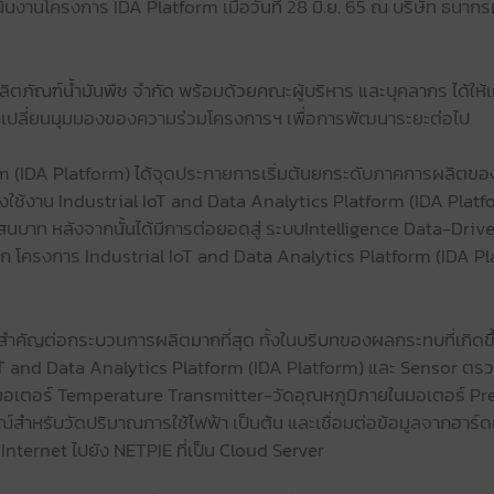
งานโครงการ IDA Platform เมื่อวันที่ 28 มิ.ย. 65 ณ บริษัท ธนากรผ
ิตภัณฑ์น้ำมันพืช จำกัด พร้อมด้วยคณะผู้บริหาร และบุคลากร ได้ให้เก
ยแลกเปลี่ยนมุมมองของความร่วมโครงการฯ เพื่อการพัฒนาระยะต่อไป
rm (IDA Platform) ได้จุดประกายการเริ่มต้นยกระดับภาคการผลิตของ
ใช้งาน Industrial IoT and Data Analytics Platform (IDA Platf
สนบาท หลังจากนั้นได้มีการต่อยอดสู่ ระบบIntelligence Data-Driv
ด้จาก โครงการ Industrial IoT and Data Analytics Platform (IDA 
วามสำคัญต่อกระบวนการผลิตมากที่สุด ทั้งในบริบทของผลกระทบที่เกิดขึ
IoT and Data Analytics Platform (IDA Platform) และ Sensor 
ของมอเตอร์ Temperature Transmitter-วัดอุณหภูมิภายในมอเตอร์ P
สำหรับวัดปริมาณการใช้ไฟฟ้า เป็นต้น และเชื่อมต่อข้อมูลจากฮาร์ดแวร
ternet ไปยัง NETPIE ที่เป็น Cloud Server