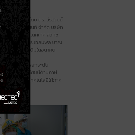
tion จำกัด นำโดย ดร. วีรวัฒน์
บริษัท สิทธินันท์ จำกัด บริษัท
ด้วยคณะนักวิจัยเนคเทค สวทช.
สารสนเทศ (SEC) ดร.เฉลิมพล ชาญ
ย์การวิจัยเพิ่มเติมในอนาคต
ช่วยตอบโจทย์การยกระดับ
น และสิทธิประโยชน์ด้านภาษี
เป้าหมายพัฒนาเทคโนโลยีให้ภาค