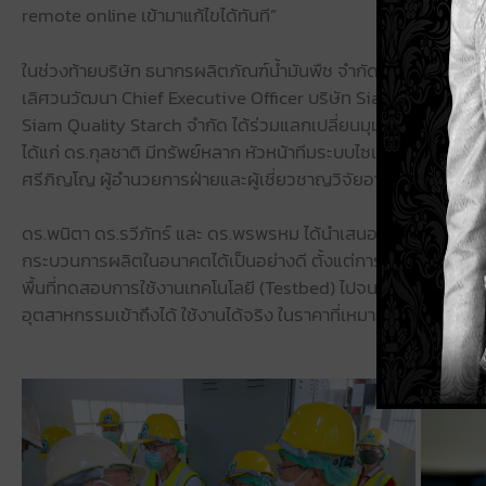
remote online เข้ามาแก้ไขได้ทันที”
ในช่วงท้ายบริษัท ธนากรผลิตภัณฑ์น้ำมันพืช จำกัด พร้อมด้วยกลุ
เลิศวนวัฒนา Chief Executive Officer บริษัท Siam Modified St
Siam Quality Starch จำกัด ได้ร่วมแลกเปลี่ยนมุมมองโจทย์คว
ได้แก่ ดร.กุลชาติ มีทรัพย์หลาก หัวหน้าทีมระบบไซเบอร์-กายภา
ศรีภิญโญ ผู้อำนวยการฝ่ายและผู้เชี่ยวชาญวิจัยอาวุโสด้านสนับ
ดร.พนิตา ดร.รวีภัทร์ และ ดร.พรพรหม ได้นำเสนอผลงานวิจัยเนค
กระบวนการผลิตในอนาคตได้เป็นอย่างดี ตั้งแต่การประเมินสถานะอ
พื้นที่ทดสอบการใช้งานเทคโนโลยี (Testbed) ไปจนถึงการพัฒนาเ
อุตสาหกรรมเข้าถึงได้ ใช้งานได้จริง ในราคาที่เหมาะสม