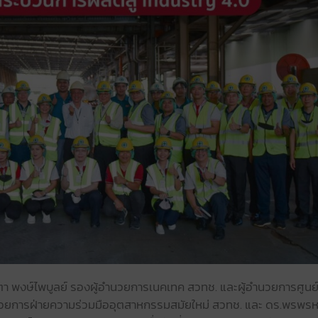
ิตา พงษ์ไพบูลย์ รองผู้อำนวยการเนคเทค สวทช. และผู้อำนวยการศูนย
อำนวยการฝ่ายความร่วมมืออุตสาหกรรมสมัยใหม่ สวทช. และ ดร.พรพรห