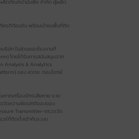
ลิตภัณฑ์น้ำมันพืช จำกัด ผู้ผลิต
ียรติต้อนรับ พร้อมนำชมพื้นที่ติด
บริษัท ในส่วนของโรงงานที่
orm) โดยได้รับการสนับสนุนจาก
en Analysis & Analytics
Platform) ของ สวทช. ตอบโจทย์
้นหากเครื่องจักรเสียหาย ระยะ
ตรวจวัดความผิดปกติของของ
ressure Transmitter-ตรวจวัด
์ที่ติดตั้งเข้ากับระบบ