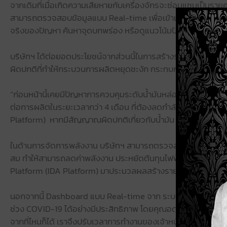
จากเดิมที่เมื่อเกิดความเสียหายกับเครื่องจักรจะซ่อมแซมเป็นรายคร
สามารถตรวจสอบข้อมูลแบบ Real-time เพื่อเข้าแก้ไข หรือ หยุดกา
จริงของปัญหา ค้นหาจุดบกพร่อง หรือดูแนวโน้มปัจจัยที่ทำให้เก
บริษัทฯ ได้ต่อยอดประโยชน์จากส่วนนี้ในการสร้างระบบแจ้งเตือ
ผิดปกติที่ทำให้กระบวนการผลิตหยุดชะงัก กระทบกับคุณภาพของสินค
“ก่อนหน้านี้เคยมีปัญหาการควบคุมระดับน้ำมันหล่อลื่นในกระเปาะน้
ต่อการผลิตในระยะเวลากว่า 4 เดือน ที่ต้องลดกำลังการผลิตลง มีค
Platform) หากมีสัญญาณผิดปกติเกี่ยวกับน้ำมัน เราจะสั่งหยุดม
ในด้านการจัดการพลังงาน บริษัทฯ สามารถตรวจสอบการใช้พลังง
สม ทำให้สามารถลดค่าพลังงาน ประหยัดต้นทุนไฟฟ้าในแต่ละส่วนก
Platform (IDA Platform) มาประมวลผลสร้างรายงานดิจิทัลแบบอ
นอกจากนี้ Dashboard แบบ Real-time จาก ระบบ Intelligenc
ช่วง COVID-19 ได้อย่างมีประสิทธิภาพ โดยคุณอดุลย์ เล่าว่า “ในช
จากที่ไหนก็ได้ เราจึงปรับเวลาการทำงานของเจ้าหน้าที่ในรูปแบบ