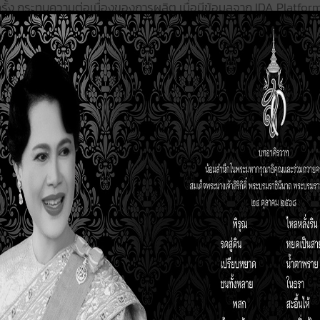
ั้ง กระทบความต่อเนื่องของการผลิต เมื่อมีข้อมูลจาก IDA Platform ท
รทำงานของเครื่องจักรก่อนเกิดความเสียหาย อีกทั้งยังสามารถนำข้อ
ิดปัญหาเพื่อคาดการณ์และป้องกันการเกิดเหตุซ้ำในอนาคต
นแบบเฉพาะเจาะจงในระบบ Intelligence Data-Driven Analysis & An
้า ที่เจ้าหน้าที่ต้องเข้าตรวจสอบและแก้ไขในทันที
ำมัน ของระบบน้ำหล่อเย็น (Cooling Tower) ชำรุดโดยที่ไม่มีใครรู้ ส
่าอะไหล่และค่าซ่อมแซม เมื่อเราประยุกต์ใช้ Industrial IoT and Da
อเตอร์ทันที ช่วยป้องกันก่อนเกิดความเสียหายมาแล้วหลายครั้ง”
านไฟฟ้าเทียบกับมาตรฐานในแต่ละกระบวนการผลิต เพื่อปรับปรุงหรื
ารผลิตลงได้ อีกทั้งบริษัทกำลังต่อยอดนำข้อมูลพลังงานจาก Indust
ัตโนมัติ รวมถึงเพิ่มเติมการประมวลผลค่า Carbon Footprint และ 
e Data-Driven Analysis & Analytics Platform ยังเป็นฐานในก
่วง COVID-19 บริษัทยังสามารถดำเนินการผลิตได้ปกติ เนื่องจากผู้บริ
 4-2-2 คือ เข้ามาทำงานที่บริษัท 4 วัน Work from home 2 วัน และห