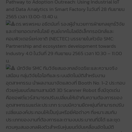
Pathway to Adoption Outreach: Using Industrial IoT
and Data Analytics in Smart Factory ในวันที่ 28 กันยายน
2565 เวลา 13.00-13.40 น.
ดร.พรพรหม อธีตนันท์ รองผู้อำนวยการฝ่ายกลยุทธ์วิจัย
และถ่ายทอดเทคโนโลยี ศูนย์เทคโนโลยีอิเล็กทรอนิกส์และ
คอมพิวเตอร์แห่งชาติ (NECTEC) บรรยายในหัวข้อ SMC:
Partnership and ecosystem development towards
Industry 4.0 ในวันที่ 29 กันยายน 2565 เวลา 10.30 – 11.00
น.
นักวิจัย SMC ทีมวิจัยสมองกลอัจฉริยะและความจริง
เสมือน กลุ่มวิจัยไอโอทีและระบบอัตโนมัติสำหรับงาน
อุตสาหกรรม นำผลงานมาจัดแสดงที่ Booth No. 1-2 ประกอบ
ด้วยหุ่นยนต์สแกนสามมิติ 3D Scanner Robot ซึ่งมีจุดเด่น
คือซอฟต์แวร์สามารถปรับเปลี่ยนให้เข้ากับความต้องการของ
อุตสาหกรรมแต่ละประเภท ระบบมีความยืดหยุ่นที่สามารถปรับ
เปลี่ยนองค์ประกอบให้เป็นรุ่นหรือยี่ห้อต่างๆ ที่เหมาะสมกับ
ประเภทของงานที่ต้องการและตามงบประมาณที่มีได้ และชุด
ควบคุมสมองกลฝังตัวสำหรับหุ่นยนต์ขับเคลื่อนอัตโนมัติ