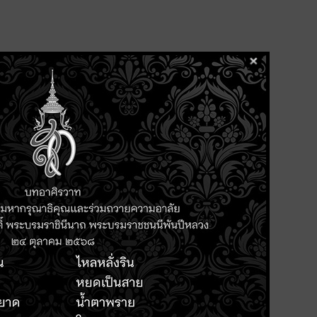
arm สอนใช้งาน HandySense ระบบ
ที่มีต่อระบบเกษตรแม่นยำ ฟาร์ม