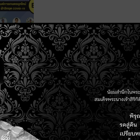
ชี้เป้าคอร์สออนไลน์ฟรี ! อัปสกิล Smart F
เกษตรแม่นยำ ฟาร์มอัจฉริยะ
Read More »
ชวนมารู้จัก “HandySense” ผ่านหลากมุมมอง
อัจฉริยะ
Read More »