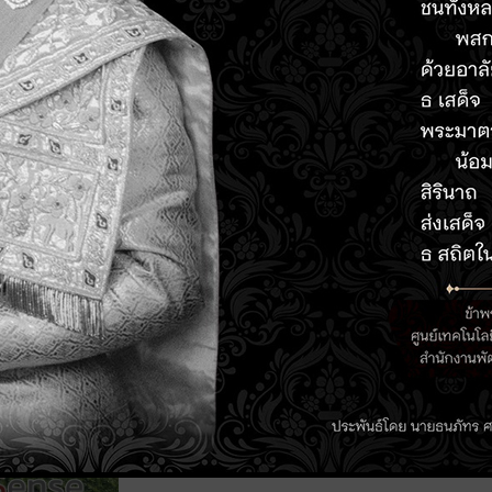
[ชมคลิป] “HandySense ชวนมาคุย” ประเดิม
Smart Farm อย่างไรให้โดนใจเกษตรกร
Read More »
ออนแอร์แล้ววันนี้ ! สกู๊ปเจาะลึกการใช้ Han
ฟาร์ม จ.ฉะเชิงเทรา 2 แห่ง 2 สไตล์
Read More »