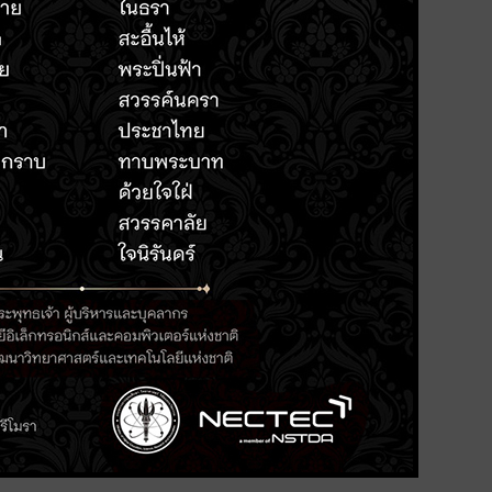
อีพีแรกด้วยประเด็น พัฒนา
dySense เพิ่มรายได้และผลผลิตใน