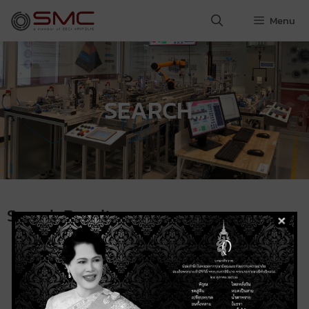
Menu
SEARCH...
Search Result
About SMC
Services