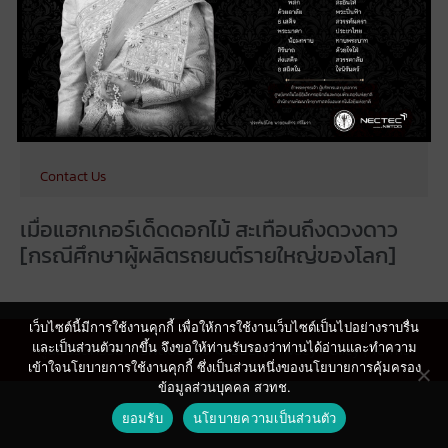
Testbed
Research
Publications
News & Events
Contact Us
เมื่อแฮกเกอร์เด็ดดอกไม้ สะเทือนถึงดวงดาว
[กรณีศึกษาผู้ผลิตรถยนต์รายใหญ่ของโลก]
เว็บไซต์นี้มีการใช้งานคุกกี้ เพื่อให้การใช้งานเว็บไซต์เป็นไปอย่างราบรื่น
ศูนย์นวัตกรรมการผลิตยั่งยืน © 2021 |
Privacy Policy
|
Terms
และเป็นส่วนตัวมากขึ้น จึงขอให้ท่านรับรองว่าท่านได้อ่านและทำความ
เข้าใจนโยบายการใช้งานคุกกี้ ซึ่งเป็นส่วนหนึ่งของนโยบายการคุ้มครอง
ข้อมูลส่วนบุคคล สวทช.
ยอมรับ
นโยบายความเป็นส่วนตัว