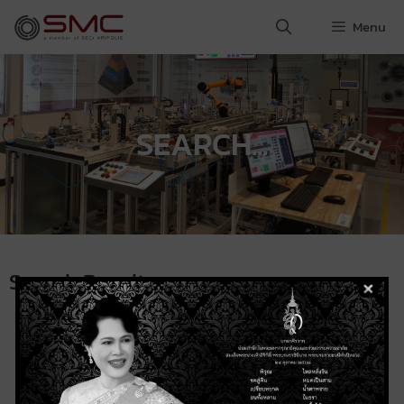
Menu
SEARCH...
Search Result
About SMC
Services