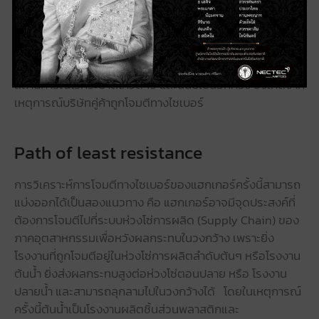
หายกับบริษัทโตโยต้ามาแล้วในกรณีเกิดเหตุฉุกเฉินที่โรงงานคู่
ค้าไม่สามารถส่งสินค้าได้ตามกำหนด ซึ่งเหตุการณ์ดังกล่าวเกิด
ขึ้นกับบริษัทโตโยต้าในแถบประเทศโซนอเมริกาเหนือเมื่อเกิด
เหตุประท้วงจากผู้ขับรถบรรทุกในแคนนาดา หรือช่วง
สถานการณ์โรคระบาดโควิด 19 และนี่นับเป็นอีกครั้ง ซึ่งเกิดจาก
เหตุการณ์บริษัทคู่ค้าถูกโจมตีทางไซเบอร์
Path of least resistance
การวิเคราะห์การโจมตีทางไซเบอร์ของแฮกเกอร์ครั้งนี้สามารถ
แบ่งออกได้เป็นสองแนวทาง คือ แฮกเกอร์อาจมีจุดประสงค์ที่
ต้องการโจมตีไปที่ระบบห่วงโซ่การผลิด (Supply Chain) ของ
ภาคอุตสาหกรรมเพื่อหวังผลกระทบในวงกว้าง เพราะยิ่ง
โรงงานที่ถูกโจมตีอยู่ในห่วงโซ่การผลิตลำดับต้นๆ หรือโรงงาน
ต้นน้ำ ยิ่งส่งผลกระทบสูงต่อห่วงโซ่ตอนปลาย หรือ โรงงาน
ปลายน้ำ และสามารถลุกลามไปในวงกว้างได้ โดยในเหตุการณ์
ครั้งนี้ต้นน้ำเป็นโรงงานผลิตชิ้นส่วนพลาสติกและ