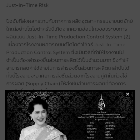
Just-in-Time Risk
ปัจจัยที่ส่งผลกระทบกับภาคการผลิตอุตสาหกรรมยายนต์ยักษ์
ใหญ่อย่างโตโยต้าครั้งนี้เกิดจากความอ่อนไหวของระบบการ
ผลิตแบบ Just-In-Time Production Control System [2]
เนื่องจากโรงงานผลิตรถยนต์โตโยต้าใช้วิธี Just-In-Time
Production Control System ซึ่งเป็นวิธีที่ทำให้โรงงานไม่
จำเป็นต้องสำรองชิ้นส่วนการผลิตไว้เป็นจำนวนมาก ซึ่งทำให้
สามารถลดค่าใช้จ่ายในการสำรองชิ้นส่วนการผลิตเหล่านั้นได้
ทั้งนี้โรงงานจะอาศัยการสั่งชิ้นส่วนจากโรงงานคู่ค้าในห่วงโซ่
การผลิต (Supply Chain) ให้ส่งชิ้นส่วนการผลิตที่ต้องการ
ตามใบสั่งสินค้าเท่านั้น Just-In-Time Production Control
System เป็นหนึ่งในกลยุทธ์การดำเนินการผลิตแบบ Lean ที่
ระบบอยู่บนสมมติฐานที่โรงงานคู่ค้าจะสามารถส่งสินค้าให้ตามที่
สั่งในระยะเวลาอันสั้น อย่างไรก็ตาม วิธี Just-In-Time
Production Control System นี้มีความอ่อนไหวต่อความ
เสี่ยงจากภัยคุกคาม ไม่ว่าจะเป็นภัยจากทางกายภาพ(Physical)
หรือจากทางไซเบอร์ (Cyber) โดยที่ผ่านมาระบบนี้ได้ส่งผลเสีย