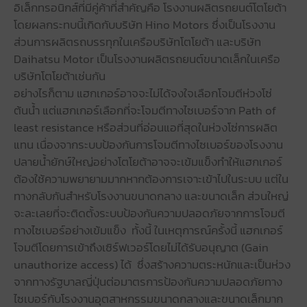
อิเล็กทรอนิกส์ที่มีคู่ค้าที่สำคัญคือ โรงงานผลิตรถยนต์โตโยต้า
โดยผลกระทบนี้เกิดกับบริษัท Hino Motors ซึ่งเป็นโรงงาน
ส่วนการผลิตรถบรรทุกในเครือบริษัทโตโยต้า และบริษัท
Daihatsu Motor เป็นโรงงานผลิตรถยนต์ขนาดเล็กในเครือ
บริษัทโตโยต้าเช่นกัน
อย่างไรก็ตาม แฮกเกอร์อาจจะไม่ได้จงใจเลือกโจมตีห่วงโซ่
ต้นน้ำ แต่แฮกเกอร์เลือกที่จะโจมตีทางไซเบอร์จาก Path of
least resistance หรือส่วนที่อ่อนแอที่สุดในห่วงโซ่การผลิต
แทน เนื่องจากระบบป้องกันการโจมตีทางไซเบอร์ของโรงงาน
ปลายน้ำยักษ์ใหญ่อย่างโตโยต้าอาจจะเข้มแข็งทำให้แฮกเกอร์
ต้องใช้ความพยายามมากหากต้องการเจาะเข้าไปในระบบ แต่ใน
ทางกลับกันสำหรับโรงงานขนาดกลาง และขนาดเล็ก ส่วนใหญ่
จะละเลยที่จะติดตั้งระบบป้องกันความปลอดภัยจากการโจมตี
ทางไซเบอร์อย่างเข้มแข็ง ทั้งนี้ ในเหตุการณ์ครั้งนี้ แฮกเกอร์
โจมตีโดยการเข้าถึงเซิร์ฟเวอร์โดยไม่ได้รับอนุญาต (Gain
unauthorize access) ได้ ซึ่งสร้างความตระหนักและเป็นห่วง
จากทางรัฐบาลญี่ปุ่นต่อมาตรการป้องกันความปลอดภัยทาง
ไซเบอร์กับโรงงานอุตสาหกรรมขนาดกลางและขนาดเล็กมาก