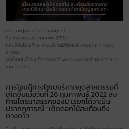
บทความ | ดร.กลิกา สุขสมบูรณ์
ทีมระบบไซเบอร์-กายภาพ (CPS)
กลุ่มวิจัยไอโอทีและระบบอัตโนมัติสำหรับงานอุตสาหกรรม
(IIARG)
ศูนย์เทคโนโลยีอิเล็กทรอนิกส์และคอมพิวเตอร์แห่งชาติ (เนค
เทค-สวทช.)
การโจมตีทางไซเบอร์ภาคอุตสาหกรรมที่
เกิดขึ้นเมื่อวันที่ 26 กุมภาพันธ์ 2022 ส่ง
ท้ายไตรมาสแรกของปี เรียกได้ว่าเป็น
ปรากฏการณ์ “เด็ดดอกไม้สะเทือนถึง
ดวงดาว”
สืบเนื่องจากแฮกเกอร์ได้โจมตีทางไซเบอร์ Kojima Industries