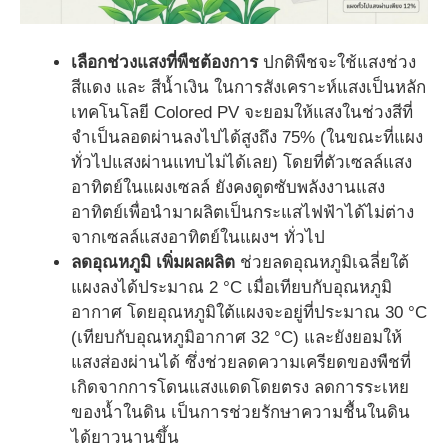
เลือกช่วงแสงที่พืชต้องการ
ปกติพืชจะใช้แสงช่วง
สีแดง และ สีน้ำเงิน ในการสังเคราะห์แสงเป็นหลัก
เทคโนโลยี Colored PV จะยอมให้แสงในช่วงสีที่
จำเป็นลอดผ่านลงไปได้สูงถึง 75% (ในขณะที่แผง
ทั่วไปแสงผ่านแทบไม่ได้เลย) โดยที่ตัวเซลล์แสง
อาทิตย์ในแผงเซลล์ ยังคงดูดซับพลังงานแสง
อาทิตย์เพื่อนำมาผลิตเป็นกระแสไฟฟ้าได้ไม่ต่าง
จากเซลล์แสงอาทิตย์ในแผงฯ ทั่วไป
ลดอุณหภูมิ เพิ่มผลผลิต
ช่วยลดอุณหภูมิเฉลี่ยใต้
แผงลงได้ประมาณ 2 °C เมื่อเทียบกับอุณหภูมิ
อากาศ โดยอุณหภูมิใต้แผงจะอยู่ที่ประมาณ 30 °C
(เทียบกับอุณหภูมิอากาศ 32 °C) และยังยอมให้
แสงส่องผ่านได้ ซึ่งช่วยลดความเครียดของพืชที่
เกิดจากการโดนแสงแดดโดยตรง ลดการระเหย
ของน้ำในดิน เป็นการช่วยรักษาความชื้นในดิน
ได้ยาวนานขึ้น