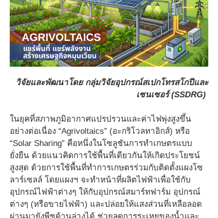
วิจัยและพัฒนาโดย กลุ่มวิจัยอุปกรณ์สเปกโทรสโกปีและ
เซนเซอร์ (SSDRG)
ในยุคที่สภาพภูมิอากาศแปรปรวนและค่าไฟพุ่งสูงขึ้น
อย่างต่อเนื่อง “Agrivoltaics” (อะกริโวลทาอิกส์) หรือ
“Solar Sharing” คือหนึ่งในโซลูชันการทำเกษตรแบบ
ยั่งยืน ด้วยแนวคิดการใช้พื้นที่เดียวกันให้เกิดประโยชน์
สูงสุด ด้วยการใช้พื้นที่ทำการเกษตรร่วมกับติดตั้งแผงโซ
ลาร์เซลล์ โดยแผงฯ จะทำหน้าที่ผลิตไฟฟ้าเพื่อใช้กับ
อุปกรณ์ไฟฟ้าต่างๆ ให้กับอุปกรณ์สมาร์ทฟาร์ม อุปกรณ์
ต่างๆ (หรือขายไฟฟ้า) และปล่อยให้แสงส่วนที่เหลือลอด
ผ่านมายังพืชด้านล่างได้ ช่วยลดการระเหยของน้ำและ