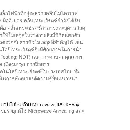
ล็กไฟฟ้าที่อยู่ระหว่างคลื่นไมโครเวฟ
มิลลิเมตร คลื่นเทระเฮิรตซ์กำลังได้รับ
อ คลื่นเทระเฮิรตซ์สามารถทะลุผ่านวัสดุ
ำให้โมเลกุลในร่างกายสิ่งมีชีวิตแตกตัว
รถตรวจจับสารชีวโมเลกุลที่สำคัญได้ เช่น
โนโลยีเทระเฮิรตซ์จึงมีศักยภาพในการนำ
 Testing; NDT) และการควบคุมคุณภาพ
(Security) การสื่อสาร
เทคโนโลยีเทระเฮิรตซ์ในประเทศไทย ทีม
่งเน้นการพัฒนาองค์ความรู้ขั้นแนวหน้า
แนวโน้มใหม่ด้าน Microwave และ X-Ray
ารประยุกต์ใช้ Microwave Annealing และ