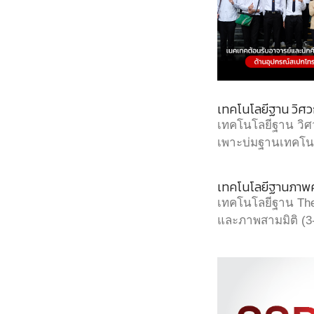
เทคโนโลยีฐาน วิศ
เทคโนโลยีฐาน วิศว
เพาะบ่มฐานเทคโนโ
เทคโนโลยีฐานภาพค
เทคโนโลยีฐาน The
และภาพสามมิติ (