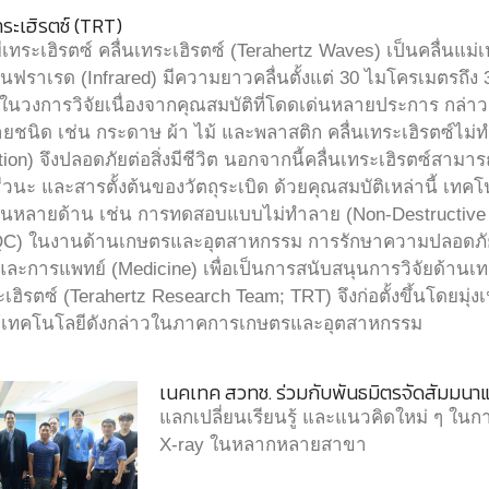
ทระเฮิรตซ์ (TRT)
ระเฮิรตซ์ คลื่นเทระเฮิรตซ์ (Terahertz Waves) เป็นคลื่นแม่เห
ฟราเรด (Infrared) มีความยาวคลื่นตั้งแต่ 30 ไมโครเมตรถึง 3 
วงการวิจัยเนื่องจากคุณสมบัติที่โดดเด่นหลายประการ กล่าวคื
ายชนิด เช่น กระดาษ ผ้า ไม้ และพลาสติก คลื่นเทระเฮิรตซ์ไม่ท
ion) จึงปลอดภัยต่อสิ่งมีชีวิต นอกจากนี้คลื่นเทระเฮิรตซ์สามา
วนะ และสารตั้งต้นของวัตถุระเบิด ด้วยคุณสมบัติเหล่านี้ เทค
ในหลายด้าน เช่น การทดสอบแบบไม่ทำลาย (Non-Destructive
; QC) ในงานด้านเกษตรและอุตสาหกรรม การรักษาความปลอดภัย 
และการแพทย์ (Medicine) เพื่อเป็นการสนับสนุนการวิจัยด้าน
เฮิรตซ์ (Terahertz Research Team; TRT) จึงก่อตั้งขึ้นโดยมุ
ช้เทคโนโลยีดังกล่าวในภาคการเกษตรและอุตสาหกรรม
เนคเทค สวทช. ร่วมกับพันธมิตรจัดสัมมนา
แลกเปลี่ยนเรียนรู้ และแนวคิดใหม่ ๆ ในก
X-ray ในหลากหลายสาขา