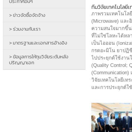
ประกาศอื่นๆ
ทีมวิจัยเทคโนโลยีเ
ภาพรวมเทคโนโลยีเท
> ข่าวจัดซื้อจัดจ้าง
(Microwave) และอิน
> ร่วมงานกับเรา
ความสนใจมากขึ้นใน
ที่ไม่ใช่โลหะได้หล
> มาตรฐานและเอกสารอ้างอิง
เป็นไอออน (Ionizat
กรดอะมิโน ยาปฏิชี
> ข้อมูลการให้ทุนวิจัยระดับหลัง
ไปประยุกต์ใช้งาน
ปริญญาเอก
(Quality Control
(Communication) 
วิจัยเทคโนโลยีเทระ
และการประยุกต์ใ