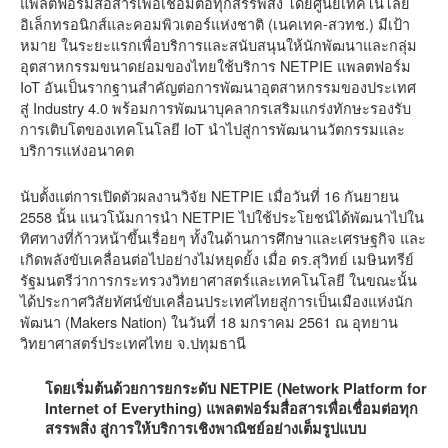
แพลตฟอร์มสื่อสารเพื่อเชื่อมต่อทุกสรรพสิ่ง โดยศูนย์เทคโนโลยี
อิเล็กทรอนิกส์และคอมพิวเตอร์แห่งชาติ (เนคเทค-สวทช.) มีเป้า
หมาย ในระยะแรกเพื่อบริการและสนับสนุนให้นักพัฒนาและกลุ่ม
อุตสาหกรรมขนาดย่อมของไทยใช้บริการ NETPIE แพลตฟอร์ม
IoT อันเป็นรากฐานสำคัญต่อการพัฒนาอุตสาหกรรมของประเทศ
สู่ Industry 4.0 พร้อมการพัฒนาบุคลากรเสริมแกร่งทักษะรองรับ
การเติบโตของเทคโนโลยี IoT นำไปสู่การพัฒนานวัตกรรมและ
บริการแห่งอนาคต
นับตั้งแต่การเปิดตัวผลงานวิจัย NETPIE เมื่อวันที่ 16 กันยายน
2558 นั้น แนวโน้มการนำ NETPIE ไปใช้ประโยชน์ได้พัฒนาไปใน
ทิศทางที่ก้าวหน้าขึ้นเรื่อยๆ ทั้งในด้านการศึกษาและเศรษฐกิจ และ
เกิดพลังขับเคลื่อนต่อไปอย่างไม่หยุดยั้ง เมื่อ ดร.สุวิทย์ เมษินทรีย์
รัฐมนตรีว่าการกระทรวงวิทยาศาสตร์และเทคโนโลยี ในขณะนั้น
ได้ประกาศวิสัยทัศน์ขับเคลื่อนประเทศไทยสู่การเป็นเมืองแห่งนัก
พัฒนา (Makers Nation) ในวันที่ 18 มกราคม 2561 ณ อุทยาน
วิทยาศาสตร์ประเทศไทย จ.ปทุมธานี
โดยเริ่มต้นด้วยการยกระดับ NETPIE (Network Platform for
Internet of Everything) แพลตฟอร์มสื่อสารเพื่อเชื่อมต่อทุก
สรรพสิ่ง สู่การให้บริการเชิงพาณิชย์อย่างเต็มรูปแบบ