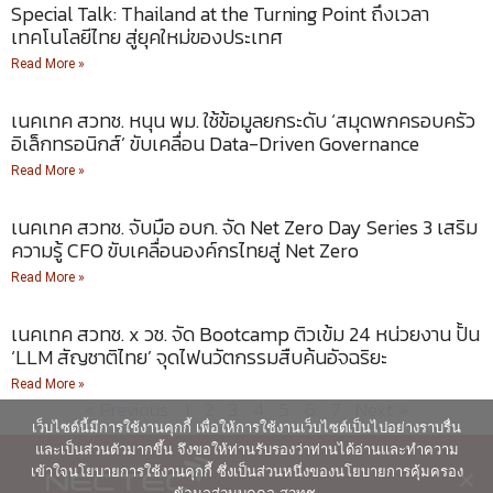
Special Talk: Thailand at the Turning Point ถึงเวลา
เทคโนโลยีไทย สู่ยุคใหม่ของประเทศ
Read More »
เนคเทค สวทช. หนุน พม. ใช้ข้อมูลยกระดับ ‘สมุดพกครอบครัว
อิเล็กทรอนิกส์’ ขับเคลื่อน Data-Driven Governance
Read More »
เนคเทค สวทช. จับมือ อบก. จัด Net Zero Day Series 3 เสริม
ความรู้ CFO ขับเคลื่อนองค์กรไทยสู่ Net Zero
Read More »
เนคเทค สวทช. x วช. จัด Bootcamp ติวเข้ม 24 หน่วยงาน ปั้น
‘LLM สัญชาติไทย’ จุดไฟนวัตกรรมสืบค้นอัจฉริยะ
Read More »
« Previous
1
2
3
4
5
6
7
Next »
เว็บไซต์นี้มีการใช้งานคุกกี้ เพื่อให้การใช้งานเว็บไซต์เป็นไปอย่างราบรื่น
และเป็นส่วนตัวมากขึ้น จึงขอให้ท่านรับรองว่าท่านได้อ่านและทำความ
เข้าใจนโยบายการใช้งานคุกกี้ ซึ่งเป็นส่วนหนึ่งของนโยบายการคุ้มครอง