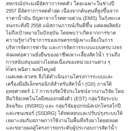
สหกรณ์ประมงมีอัตราการหดตัว โดยเฉพาะในช่วงปี
2557 มีอัตราการหดต่ำสุด เนื่องจากต้นทุนที่สูงขึ้นจาก
ราคาน้ำมัน ปัญหาจากโรคตายด่วน (EMS) ในกุ้งทะเล
จนกระทั่งปี 2558 แม้สถานการณ์เริ่มดีขึ้น แต่ผลผลิตยัง
ไม่ถึงเป้าหมายในปัจจุบัน โดยพบว่าเกิดจากการขาด
ความรู้ทางวิชาการของเกษตรกรผู้เพาะเลี้ยงในการ
บริหารจัดการฟาร์ม และการจัดการระบบแบบครบวงจร
ส่งผลต่อความยั่งยืนของอาชีพเพาะเลี้ยงสัตว์น้ำ รวมถึง
การสนับสนุนอย่างไม่ต่อเนื่องของหน่วยงานต่าง ๆ
เนคเทค-สวทช.จึงได้ดำเนินงานโครงการระบบและ
เครื่องมืออิเล็กทรอนิกส์สำหรับสัตว์น้ำ (GII) ภายใต้
ยุทธศาสตร์ 1.7 การเร่งรัดใช้ประโยชน์จากงานวิจัย โดย
ทีมวิจัยเทคโนโลยีสมองกลฝังตัว (EST) กลุ่มวิจัยระบบ
อัจฉริยะ (INSRG) และ กลุ่มวิจัยอุปกรณ์สเปกโทรสโกปี
และเซนเซอร์ (SSDRG) ได้ทดสอบและปรับปรุงระบบให้
เหมาะสมกับสภาพการใช้งานในพื้นที่จริงมาโดยตลอด
และขยายผลสู่โครงการยกระดับผู้ประกอบการสัตว์น้ำ