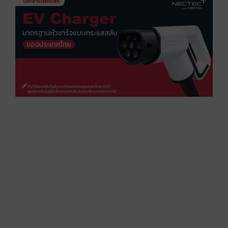
C
ม
ห
ก
ใ
ป
ป
โ
ใ
ย
ก
ม
เ
ส
ป
เ
ก