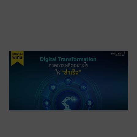
L
ม
ป
ส
R
D
T
ภ
อ
“
เ
อ
เ
ท
น
เ
ร