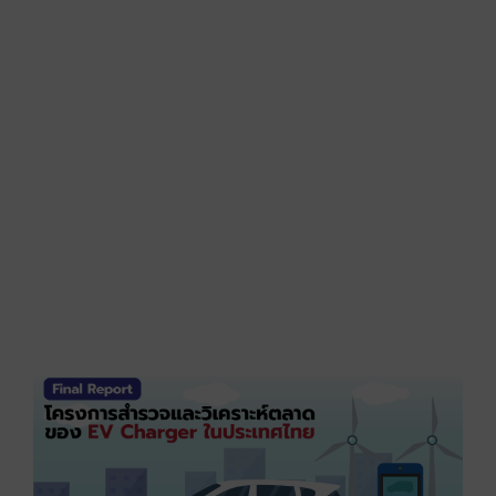
ข
ต
ว
ช
เ
ร
ย
ก
ป
เ
แ
R
[
R
ก
แ
ว