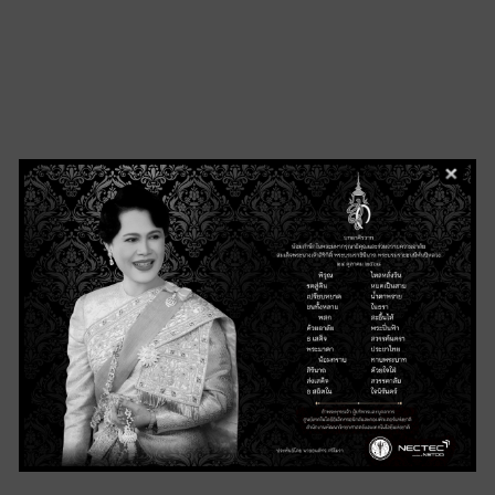
ค
ไ
ส
แ
ซ
จ
ค
ข
จ
ส
ย
ไ
ถ
ย
เ
ห
เ
ท