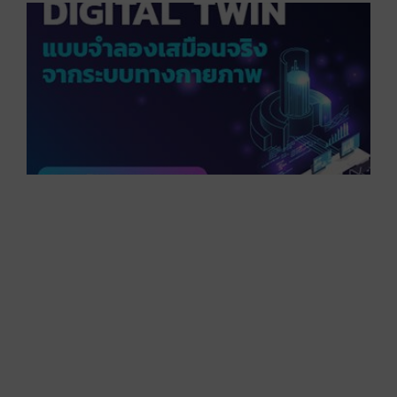
D
T
จ
เ
จ
ร
ท
เ
D
T
ผ
ข
พ
ค
ข
เ
ท