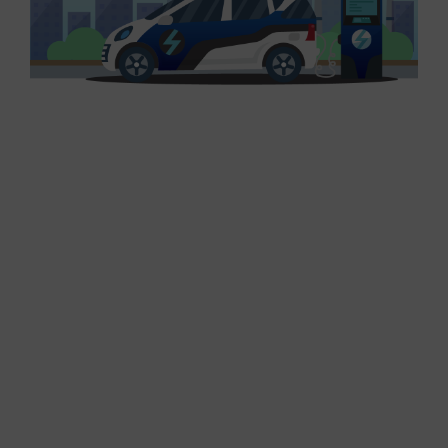
C
ใ
ป
ป
ม
เ
ส
เ
ศ
ก
แ
ย
ใ
ภ
อ
ป
ส