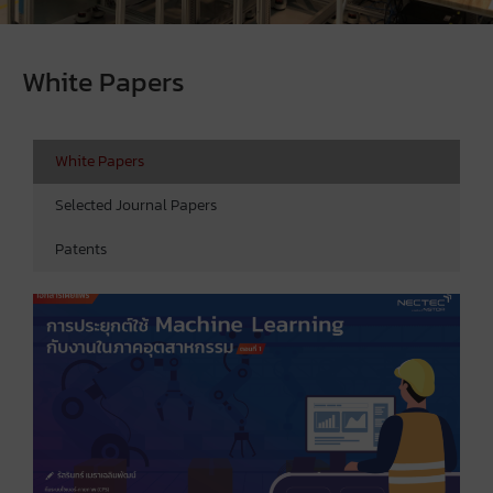
White Papers
White Papers
Selected Journal Papers
Patents
ก
ใ
L
ก
อ
(
บ