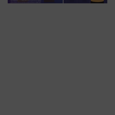
ใ
ก
เ
เ
M
L
ใ
ก
ผ
ผ
พ
จ
ก
ป
เ
ห
แ
ป