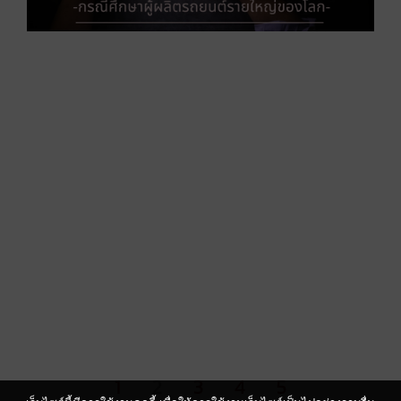
ใ
โ
ก
ไ
อ
ส
ไ
ข
เ
เ
ป
“
ส
ด
R
1
2
3
4
5