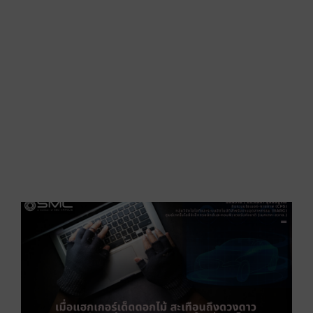
บ
เ
ต
แ
อ
ก
ห
ป
R
»
เ
แ
เ
ส
ด
[
ผ
ร