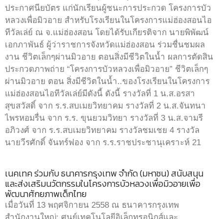
ประกาศนียบัตร แก่นักเรียนผู้ชนะการประกวด โครงการบัว
หลวงเพื่อมิวอาย สำหรับโรงเรียนในโครงการแม่ฮ่องสอนไอ
ทีวัลเล่ย์ ณ จ.แม่ฮ่องสอน โดยได้รับเกียรติจาก นายพิพัฒน์
เอกภาพันธ์ ผู้ว่าราชการจังหวัดแม่ฮ่องสอน ร่วมชื่นชมผล
งาน ชีวิตเล็กๆผ่านมิวอาย ตอนสิ่งมีชีวิตในน้ำ ผลการตัดสิน
ประกวดภาพถ่าย “โครงการบัวหลวงเพื่อมิวอาย” ชีวิตเล็กๆ
ผ่านมิวอาย ตอน สิ่งมีชีวิตในน้ำ..ของโรงเรียนในโครงการ
แม่ฮ่องสอนไอทีวัลเล่ย์มีดังนี้ ดังนี้ รางวัลที่ 1 น.ส.อรสา
สุขสวัสดิ์ จาก ร.ร.สบเมยวิทยาคม รางวัลที่ 2 น.ส.จันทนา
ไพรหอมรื่น จาก ร.ร. ขุนยวมวิทยา รางวัลที่ 3 น.ส.จามรี
อภิวงศ์ จาก ร.ร.สบเมยวิทยาคม รางวัลชมเชย 4 รางวัล
นายวีรศักดิ์ จันทร์ฟอง จาก ร.ร.ราชประชานุเคราะห์ 21
เนคเทค ร่วมกับ ธนาคารกรุงเทพ จำกัด (มหาชน) สนับสนุน
และส่งเสริมนวัตกรรมในโครงการบัวหลวงเพื่อมิวอายเพื่อ
พัฒนาศักยภาพเด็กไทย
เมื่อวันที่ 13 พฤศจิกายน 2558 ณ ธนาคารกรุงเทพ
สำนักงานใหญ่: ศูนย์เทคโนโลยีอิเล็กทรอนิกส์และ