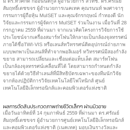
มี ดร.ทวีศักดิ์ กออนันตกูล ผู้อำนวยการ สวทช. ดร.ศรัณย์
สัมฤทธิ์เดชขจร ผู้อำนวยการเนคเทค คุณรนนท์ พงศาจารุ
กรรมการผู้ถือหุ้น MuISET และคุณจักรกฤษณ์ กำทองดี นัก
วิจัยและกรรมการผู้จัดการ MuISET ร่วมในงาน เมื่อวันที่ 28
กรกฎาคม 2559 ที่ผ่านมา จากแนวคิดโครงการวิจัยการใช้
ประโยชน์จากเครื่องสมาร์ทโฟนให้กลายเป็นกล้องจุลทรรศน์
ภายใต้ชื่อTWI-VIS หรือเลนส์ทวิทรรศน์ติดอุปกรณ์ถ่ายภาพ
แบบพกพาเป็นเลนส์ที่ทำจากพอลิเมอร์ ทวิทรรศน์มีสองกำลัง
ขยาย สามารถเปลี่ยนและเชื่อมต่อแท็บเล็ต สมาร์ทโฟน
เป็นกล้องจุลทรรศน์เคลื่อนที่ได้ โดยสามารถกำหนดกำลัง
ขยายได้ด้วยวิธีทำเลนส์ที่มีสิทธิบัตรเฉพาะของทีมนักวิจัย
จากห้องปฏิบัติการวิจัยเทคโนโลยีโฟโทนิกส์ ศูนย์
เทคโนโลยีอิเล็กทรอนิกส์และคอมพิวเตอร์แห่งชาติ
ผลการตัดสินประกวดภาพถ่ายชีวิตเล็กๆ ผ่านมิวอาย
เมื่อวันอาทิตย์ที่ 14 กุมภาพันธ์ 2559 ที่ผ่านมา ดร.ศรัณย์
สัมฤทธิ์เดชขจร ผู้อำนวยการศูนย์เทคโนโลยีอิเล็กทรอนิกส์
และคอมพิวเตอร์แห่งชาติ (เนคเทค) มอบเงินรางวัลและ