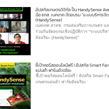
อัปสกิลเกษตรดิจิทัล ปั้น HandySense A
มือ ธกส. เนคเทค จัดอบรม “ระบบบริหารจ
(HandySense)
เนคเทค สวทช. กรมส่งเสริมการเกษตร แ
ร่วมกันจัดอบรมเชิงปฏิบัติการ “ระบบบร
อัจฉริยะ (HandySense)”
ชี้เป้าคอร์สออนไลน์ฟรี ! อัปสกิล Smart
แม่นยำ ฟาร์มอัจฉริยะ
ชี้เป้าคอร์สออนไลน์ฟรี ! อัปสกิล Smar
เกษตรแม่นยำ ฟาร์มอัจฉริยะ