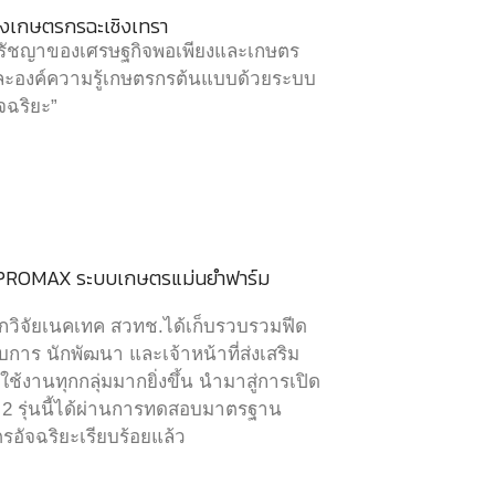
่งเกษตรกรฉะเชิงเทรา
รัชญาของเศรษฐกิจพอเพียงและเกษตร
ละองค์ความรู้เกษตรกรต้นแบบด้วยระบบ
จฉริยะ”
 & PROMAX ระบบเกษตรแม่นยำฟาร์ม
ักวิจัยเนคเทค สวทช.ได้เก็บรวบรวมฟีด
บการ นักพัฒนา และเจ้าหน้าที่ส่งเสริม
ใช้งานทุกกลุ่มมากยิ่งขึ้น นำมาสู่การเปิด
 2 รุ่นนี้ได้ผ่านการทดสอบมาตรฐาน
รอัจฉริยะเรียบร้อยแล้ว