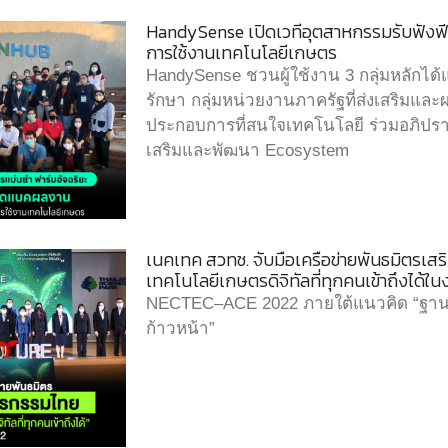
HandySense เปิดเวทีอุตสาหกรรมรับฟัง
การใช้งานเทคโนโลยีเกษตร
HandySense ชวนผู้ใช้งาน 3 กลุ่มหลักได้แก่
รักษา กลุ่มหน่วยงานภาครัฐที่ส่งเสริมแล
ประกอบการที่สนใจเทคโนโลยี ร่วมอภิป
เสริมและพัฒนา Ecosystem
เนคเทค สวทช. จับมือเครือข่ายพันธมิตรเ
เทคโนโลยีเกษตรดิจิทัลที่ทุกคนเข้าถึงได
NECTEC–ACE 2022 ภายใต้แนวคิด “ฐาน
ก้าวหน้า”