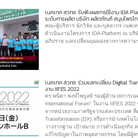
เนคเทค สวทช. รับฟังผลการใช้งาน IDA P
ระดับการผลิต บริษัท ผลิตภัณฑ์ สมุนไพรไท
คณะผู้บริหาร นักวิจัย และบุคลากร เนค
ดำเนินงานโครงการ IDA Platform ณ บริษ
อภิปราย แลกเปลี่ยนมุมมองจากการความร
เนคเทค สวทช. ร่วมแลกเปลี่ยน Digital T
งาน IIFES 2022
ดร.พนิตา พงษ์ไพบูลย์ รองผู้อำนวยการเ
International Forum” ในงาน IIFES 2022 ซ
จากหน่วยงานภาครัฐจากแต่ละประเทศ ที่ด
Transformation (DX) หรือการนำเทคโนโล
วางรากฐาน เป้าหมาย การดำเนินธุรกิจ ต
แก้ไขปัญหาในภาคอุตสาหกรรม โดยมีผู้ทรง