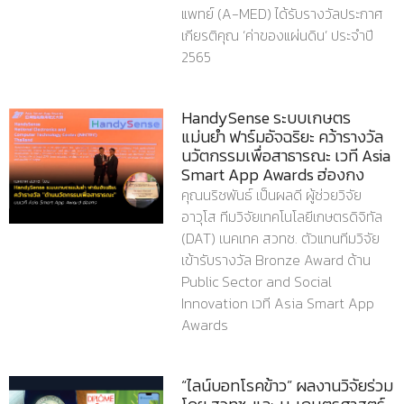
แพทย์ (A-MED) ได้รับรางวัลประกาศ
เกียรติคุณ ‘ค่าของแผ่นดิน’ ประจำปี
2565
HandySense ระบบเกษตร
แม่นยำ ฟาร์มอัจฉริยะ คว้ารางวัล
นวัตกรรมเพื่อสาธารณะ เวที Asia
Smart App Awards ฮ่องกง
คุณนริชพันธ์ เป็นผลดี ผู้ช่วยวิจัย
อาวุโส ทีมวิจัยเทคโนโลยีเกษตรดิจิทัล
(DAT) เนคเทค สวทช. ตัวแทนทีมวิจัย
เข้ารับรางวัล Bronze Award ด้าน
Public Sector and Social
Innovation เวที Asia Smart App
Awards
“ไลน์บอทโรคข้าว” ผลงานวิจัยร่วม