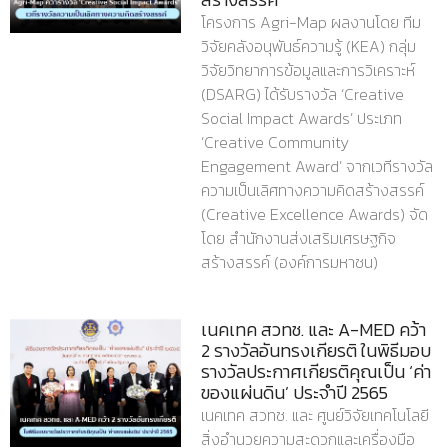
โครงการ Agri-Map ผลงานโดย ทีม
วิจัยคลังอนุพันธ์ความรู้ (KEA) กลุ่ม
วิจัยวิทยาการข้อมูลและการวิเคราะห์
(DSARG) ได้รับรางวัล ‘Creative
Social Impact Awards’ ประเภท
‘Creative Community
Engagement Award’ จากเวทีรางวัล
ความเป็นเลิศทางความคิดสร้างสรรค์
(Creative Excellence Awards) จัด
โดย สำนักงานส่งเสริมเศรษฐกิจ
สร้างสรรค์ (องค์การมหาชน)
เนคเทค สวทช. และ A-MED คว้า
2 รางวัลอันทรงเกียรติ ในพิธีมอบ
รางวัลประกาศเกียรติคุณเป็น ‘ค่า
ของแผ่นดิน’ ประจำปี 2565
เนคเทค สวทช. และ ศูนย์วิจัยเทคโนโลยี
สิ่งอำนวยความสะดวกและเครื่องมือ