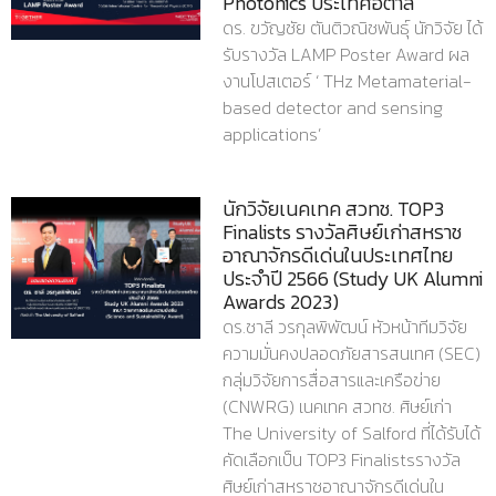
Photonics ประเทศอิตาลี
ดร. ขวัญชัย ตันติวณิชพันธุ์ นักวิจัย ได้
รับรางวัล LAMP Poster Award ผล
งานโปสเตอร์ ‘ THz Metamaterial-
based detector and sensing
applications’
นักวิจัยเนคเทค สวทช. TOP3
Finalists รางวัลศิษย์เก่าสหราช
อาณาจักรดีเด่นในประเทศไทย
ประจำปี 2566 (Study UK Alumni
Awards 2023)
ดร.ชาลี วรกุลพิพัฒน์ หัวหน้าทีมวิจัย
ความมั่นคงปลอดภัยสารสนเทศ (SEC)
กลุ่มวิจัยการสื่อสารและเครือข่าย
(CNWRG) เนคเทค สวทช. ศิษย์เก่า
The University of Salford ที่ได้รับได้
คัดเลือกเป็น TOP3 Finalistsรางวัล
ศิษย์เก่าสหราชอาณาจักรดีเด่นใน