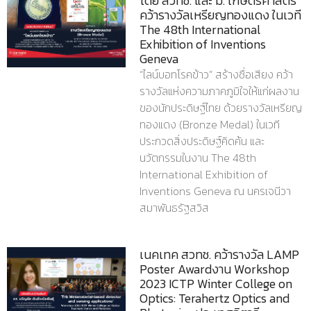
โดย สวทช. และ ม. เกษตรศาสตร์
คว้ารางวัลเหรียญทองแดง ในเวที
The 48th International
Exhibition of Inventions
Geneva
“ไลน์บอทโรคข้าว” สร้างชื่อเสียง คว้า
รางวัลแห่งความภาคภูมิใจให้แก่ผลงาน
ของนักประดิษฐ์ไทย ด้วยรางวัลเหรียญ
ทองแดง (Bronze Medal) ในเวที
ประกวดสิ่งประดิษฐ์คิดค้น และ
นวัตกรรมในงาน The 48th
International Exhibition of
Inventions Geneva ณ นครเจนีวา
สมาพันธรัฐสวิส
เนคเทค สวทช. คว้ารางวัล LAMP
Poster Awardงาน Workshop
2023 ICTP Winter College on
Optics: Terahertz Optics and