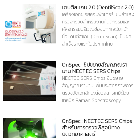
เดนตีสแกน 2.0 (DentiiScan 2.0)
เครื่องเอกซเรย์คอมพิวเตอร์แบบลำแสง
ทรวงกรวยสำหรับงานทันตกรรมและ
ศัลยกรรมบริเวณช่องปากและใบหน้า
ชื่อ เดนตีสแกน (DentiiScan) เป็นผล
สำเร็จรายแรกในประเทศไทย
OnSpec : ชิปขยายสัญญาณรา
มาน NECTEC SERS Chips
NECTEC SERS Chips ชิปขยาย
สัญญาณรามาน เพิ่มประสิทธิภาพการ
ตรวจวัดเอกลักษณ์ของสารเคมีด้วย
เทคนิค Raman Spectroscopy
OnSpec : NECTEC SERS Chips
สำหรับการตรวจพิสูจน์ทาง
นิติวิทยาศาสตร์