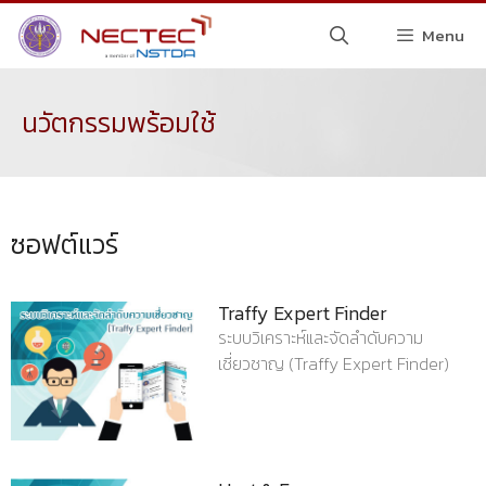
Menu
นวัตกรรมพร้อมใช้
ซอฟต์แวร์
Traffy Expert Finder
ระบบวิเคราะห์และจัดลำดับความ
เชี่ยวชาญ (Traffy Expert Finder)