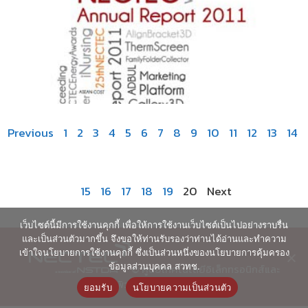
Previous
1
2
3
4
5
6
7
8
9
10
11
12
13
14
15
16
17
18
19
20
Next
เว็บไซต์นี้มีการใช้งานคุกกี้ เพื่อให้การใช้งานเว็บไซต์เป็นไปอย่างราบรื่น
และเป็นส่วนตัวมากขึ้น จึงขอให้ท่านรับรองว่าท่านได้อ่านและทำความ
เข้าใจนโยบายการใช้งานคุกกี้ ซึ่งเป็นส่วนหนึ่งของนโยบายการคุ้มครอง
ข้อมูลส่วนบุคคล สวทช.
© ศูนย์เทคโนโลยีอิเล็กทรอนิกส์และ
คอมพิวเตอร์แห่งชาติ 2563
ยอมรับ
นโยบายความเป็นส่วนตัว